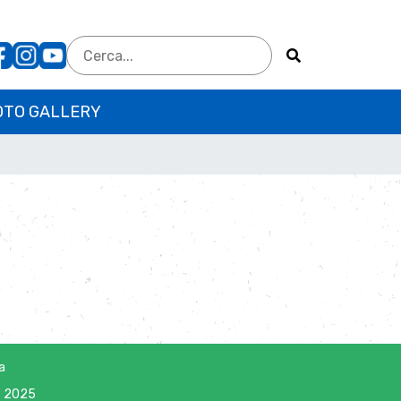
OTO GALLERY
a
e 2025