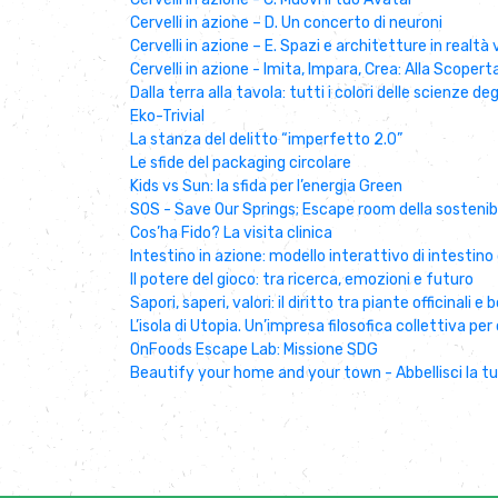
Cervelli in azione – D. Un concerto di neuroni
Cervelli in azione – E. Spazi e architetture in realtà 
Cervelli in azione - Imita, Impara, Crea: Alla Scopert
Dalla terra alla tavola: tutti i colori delle scienze deg
Eko-Trivial
La stanza del delitto “imperfetto 2.0”
Le sfide del packaging circolare
Kids vs Sun: la sfida per l’energia Green
SOS - Save Our Springs; Escape room della sostenibi
Cos’ha Fido? La visita clinica
Intestino in azione: modello interattivo di intestino
Il potere del gioco: tra ricerca, emozioni e futuro
Sapori, saperi, valori: il diritto tra piante officinali e
L’isola di Utopia. Un’impresa filosofica collettiva per 
OnFoods Escape Lab: Missione SDG
Beautify your home and your town - Abbellisci la tu