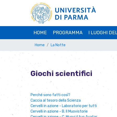
HOME
PROGRAMMA
I LUOGHI DE
Home
La Notte
Giochi scientifici
Perché sono fatti così?
Caccia al tesoro della Scienza
Cervelli in azione - Laboratorio per tutti
Cervelli in azione - B. Il Muovistorie
Cervelli in azione - C. Muovi il tuo Avatar