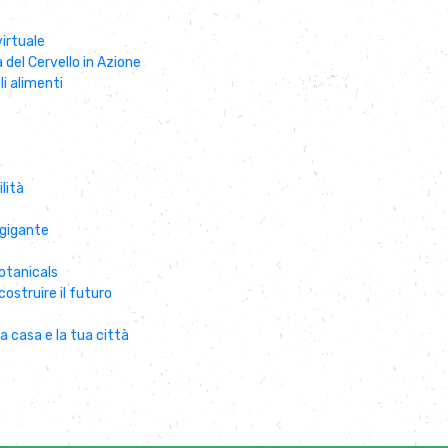
virtuale
a del Cervello in Azione
li alimenti
lità
 gigante
 botanicals
costruire il futuro
a casa e la tua città